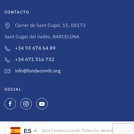
CONTACTO
Carrer de Sant Cugat, 15, 08173
Sant Cugat del Vallès, BARCELONA
+34 93 674 64 89
+34 671 516 732
info@fundacionfc.org
SOCIAL
ES
©
2026
Fundación Feredica Cerdá. Todos los derechos