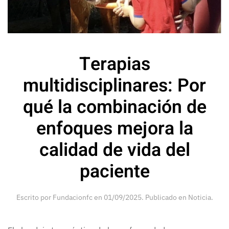
Terapias
multidisciplinares: Por
qué la combinación de
enfoques mejora la
calidad de vida del
paciente
Escrito por
Fundacionfc
en
01/09/2025
. Publicado en
Noticia
.